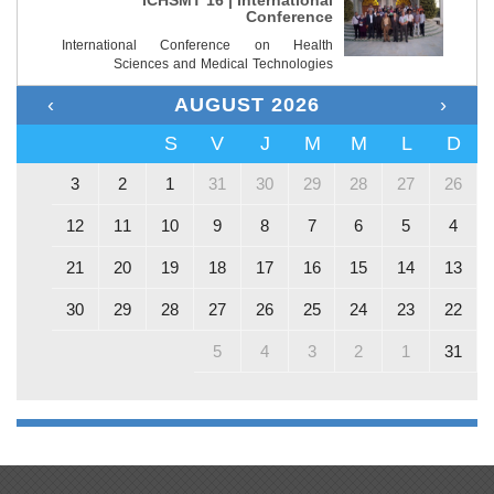
ICHSMT’16 | International
Conference
International Conference on Health
Sciences and Medical Technologies
›
AUGUST 2026
‹
S
V
J
M
M
L
D
3
2
1
31
30
29
28
27
26
12
11
10
9
8
7
6
5
4
21
20
19
18
17
16
15
14
13
30
29
28
27
26
25
24
23
22
5
4
3
2
1
31