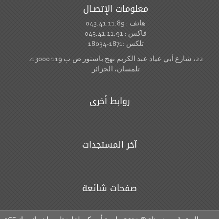
معلومات الإتصـال
هاتف : 043.41.11.89
فاكس : 043.41.11.91
تلكس :1871-18034
22، شارع أبي عياد عبد الكريم نهج باستور ص.ب 119 13000،
تلمسان، الجزائر
روابط أخرى
آخر المستجدات
صفحات شائعة