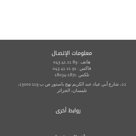
معلومات الإتصـال
هاتف : 043.41.11.89
فاكس : 043.41.11.91
تلكس :1871-18034
22، شارع أبي عياد عبد الكريم نهج باستور ص.ب 119 13000،
تلمسان، الجزائر
روابط أخرى