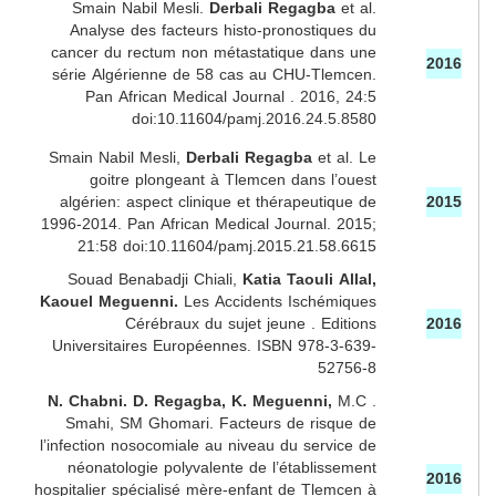
Smain Nabil Mesli.
Derbali Regagba
et al.
Analyse des facteurs histo-pronostiques du
cancer du rectum non métastatique dans une
2016
série Algérienne de 58 cas au CHU-Tlemcen.
Pan African Medical Journal . 2016, 24:5
doi:10.11604/pamj.2016.24.5.8580
Smain Nabil Mesli,
Derbali Regagba
et al. Le
goitre plongeant à Tlemcen dans l’ouest
algérien: aspect clinique et thérapeutique de
2015
1996-2014. Pan African Medical Journal. 2015;
21:58 doi:10.11604/pamj.2015.21.58.6615
Souad Benabadji Chiali,
Katia Taouli Allal,
Kaouel Meguenni.
Les Accidents Ischémiques
Cérébraux du sujet jeune . Editions
2016
Universitaires Européennes. ISBN 978-3-639-
52756-8
N. Chabni. D. Regagba, K. Meguenni,
M.C .
Smahi, SM Ghomari. Facteurs de risque de
l’infection nosocomiale au niveau du service de
néonatologie polyvalente de l’établissement
2016
hospitalier spécialisé mère-enfant de Tlemcen à