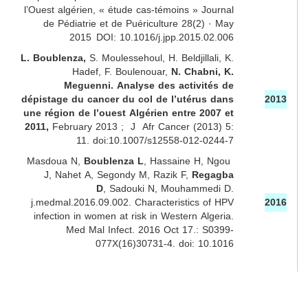
l’Ouest algérien, « étude cas-témoins »
Journal
de Pédiatrie et de Puériculture
28(2) · May
2015 DOI: 10.1016/j.jpp.2015.02.006
L. Boublenza,
S. Moulessehoul, H. Beldjillali, K.
Hadef, F. Boulenouar,
N. Chabni, K.
Meguenni.
Analyse des activités de
dépistage du cancer du col de l’utérus dans
2013
une région de l’ouest Algérien entre 2007 et
2011
,
February 2013 ; J Afr Cancer (2013) 5:
11. doi:10.1007/s12558-012-0244-7
Masdoua N
,
Boublenza L
,
Hassaine H
,
Ngou
J
,
Nahet A
,
Segondy M
,
Razik F
,
Regagba
D
,
Sadouki N
,
Mouhammedi D
.
j.medmal.2016.09.002. Characteristics of HPV
2016
infection in women at risk in Western Algeria.
Med Mal Infect.
2016 Oct 17.: S0399-
077X(16)30731-4. doi: 10.1016